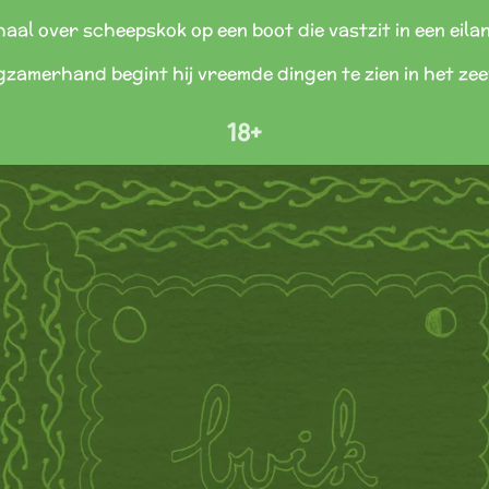
aal over scheepskok op een boot die vastzit in een eila
zamerhand begint hij vreemde dingen te zien in het zee
18+