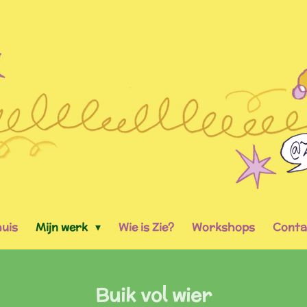
uis
Mijn werk
Wie is Zie?
Workshops
Conta
Buik vol wier