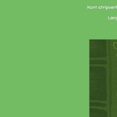
Kort stripverh
Lang