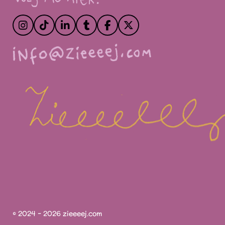
I
T
L
T
F
X
N
I
I
U
A
S
K
N
M
C
T
T
K
B
E
A
O
E
L
B
G
K
D
R
O
R
I
O
A
N
K
M
© 2024 - 2026 zieeeej.com