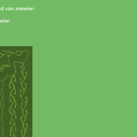
nd van zeewier.
wier.