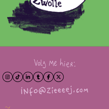
I
T
L
T
F
X
N
I
I
U
A
S
K
N
M
C
T
T
K
B
E
A
O
E
L
B
G
K
D
R
O
R
I
O