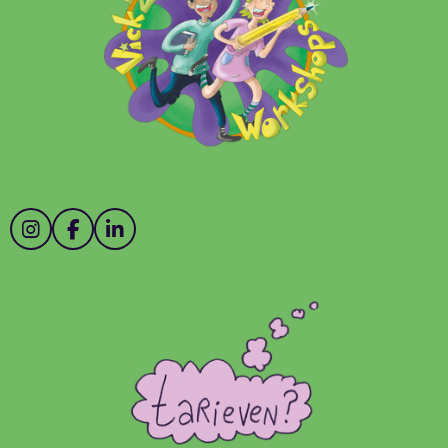
I
F
L
N
A
I
S
C
N
T
E
K
A
B
E
G
O
D
R
O
I
A
K
N
M